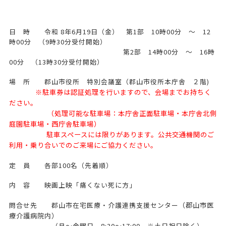
日 時 令和 8年6月19日（金） 第1部 10時00分 ～ 12
時00分 （9時30分受付開始）
第2部 14時00分 ～ 16時
00分 （13時30分受付開始）
場 所 郡山市役所 特別会議室（郡山市役所本庁舎 ２階)
※駐車券は認証処理を行いますので、会場までお持ちく
ださい。
（処理可能な駐車場：本庁舎正面駐車場・本庁舎北側
庭園駐車場・西庁舎駐車場）
駐車スペースには限りがあります。公共交通機関のご
利用・乗り合いでのご来場にご協力ください。
定 員 各部100名（先着順）
内 容 映画上映「痛くない死に方」
問合せ先 郡山市在宅医療・介護連携支援センター
（郡山市医
療介護病院内）
（月～金曜日 8:30～17:00 ※土日祝日除く）