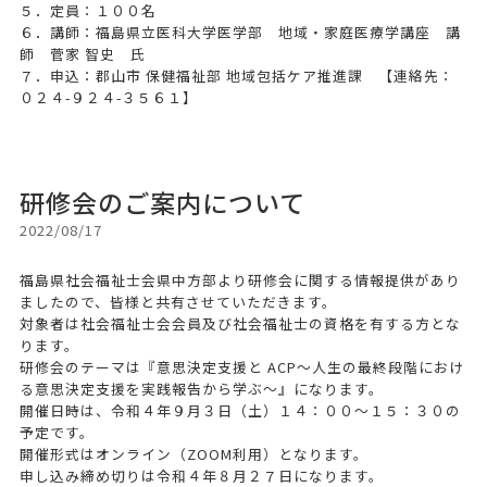
５．定員：１００名
６．講師：福島県立医科大学医学部 地域・家庭医療学講座 講
師 菅家 智史 氏
７．申込：郡山市 保健福祉部 地域包括ケア推進課 【連絡先：
０２４-９２４-３５６１】
研修会のご案内について
2022/08/17
福島県社会福祉士会県中方部より研修会に関する情報提供があり
ましたので、皆様と共有させていただきます。
対象者は社会福祉士会会員及び社会福祉士の資格を有する方とな
ります。
研修会のテーマは『意思決定支援と ACP～人生の最終段階におけ
る意思決定支援を実践報告から学ぶ～』になります。
開催日時は、令和４年９月３日（土）１４：００～１５：３０の
予定です。
開催形式はオンライン（ZOOM利用）となります。
申し込み締め切りは令和４年８月２７日になります。