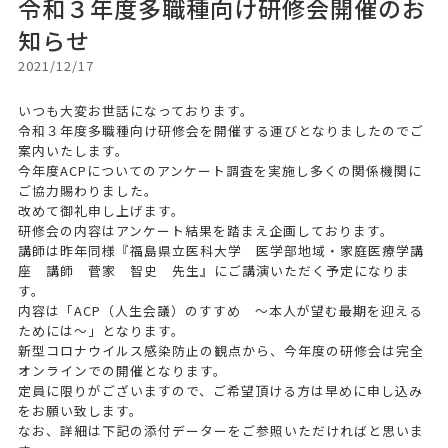
令和３年度多職種向け研修会開催のお
知らせ
2021/12/17
いつも大変お世話になっております。
令和３年度多職種向け研修会を開催する運びとなりましたのでご
案内いたします。
今年度ACPについてのアンケート調査を実施し多くの関係機関に
ご協力賜わりました。
改めて御礼申し上げます。
研修会の内容はアンケート結果を踏まえ企画しております。
講師は昨年同様『福島県立医科大学 医学部地域・家庭医療学講
座 講師 菅家 智史 先生』にご講演いただく予定になりま
す。
内容は「ACP（人生会議）のすすめ ～本人が望む最期を迎える
ためには～」となります。
新型コロナウイルス感染防止の観点から、今年度の研修会は完全
オンラインでの開催となります。
定員に限りがございますので、ご希望頂ける方は早めに申し込み
をお願い致します。
なお、詳細は下記の添付データーをご参照いただければと思いま