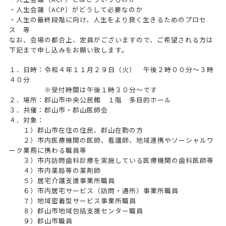
・人生会議（ACP）がどうして必要なのか
・人生の最終段階に向け、人生をより良く生きるためのプロセ
ス 等
なお、会場の都合上、定員がございますので、ご希望される方は
下記まで申し込みをお願い致します。
１．日時：令和４年１１月２９日（火） 午後２時００分～３時
４０分
※受付時間は午後１時３０分～です
２．場所：郡山市中央公民館 １階 多目的ホール
３．共催：郡山市・郡山医師会
４．対象：
１）郡山市在住の住民、郡山在勤の方
２）市内医療機関の医師、看護師、地域連携やソーシャルワ
ーク業務に携わる職員等
３）市内訪問歯科診療を実施している医療機関の歯科医師等
４）市内薬局等の薬剤師
５）居宅介護支援事業所職員
６）市内居宅サービス（訪問・通所）事業所職員
７）地域密着型サービス事業所職員
８）郡山市地域包括支援センター職員
９）郡山市職員