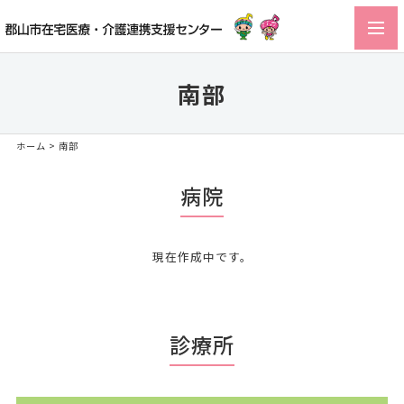
toggl
navig
南部
ホーム
>
南部
病院
現在作成中です。
診療所