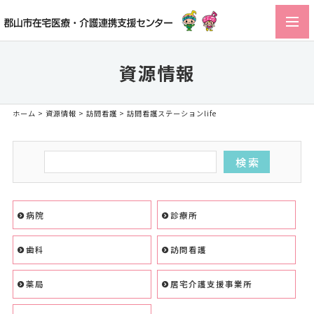
toggl
navig
資源情報
ホーム
>
資源情報
>
訪問看護
> 訪問看護ステーションlife
病院
診療所
歯科
訪問看護
薬局
居宅介護支援事業所