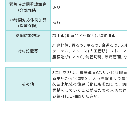
緊急時訪問看護加算
あり
(介護保険)
24時間対応体制加算
あり
(医療保険)
訪問対象地域
郡山市(湖南地区を除く), 須賀川市
経鼻経管, 胃ろう, 腸ろう, 食道ろう, 末梢
対応処置等
テーテル, ストーマ(人工膀胱), ストーマ(人
腹膜透析(CAPD), 気管切開, 疼痛管理, 小
3年目を迎え、看護職員6名リハビリ職員5
新生児から100歳を迎える高齢者まで幅広
その他
久留米地域の住民活動にも参加して、訪問
貢献をしていくことが私たちの大切な約束
お気軽にご相談ください。