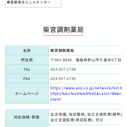
高齢者あんしんセンター
柴宮調剤薬局
名称
柴宮調剤薬局
所在地
〒963-8846 福島県郡山市久留米6丁目163
TEL
024-937-2790
FAX
024-937-2745
https://www.ainj.co.jp/network/lis
ホームページ
5%b1%b1%e5%b8%82&cator=86&cmid=
ntent
生活保護, 指定難病, 自立支援医療(精神通院
対応保険･制度
自立支援医療(育成医療), 労災