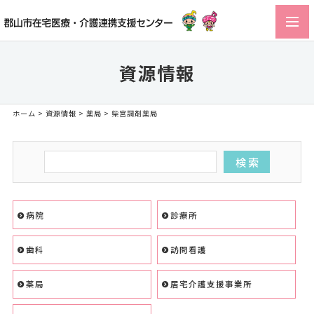
toggl
navig
資源情報
ホーム
>
資源情報
>
薬局
> 柴宮調剤薬局
病院
診療所
歯科
訪問看護
薬局
居宅介護支援事業所