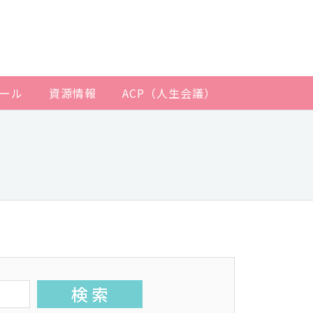
ール
資源情報
ACP（人生会議）