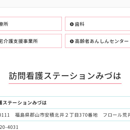
療所
歯科
宅介護支援事業所
高齢者あんしんセンター
訪問看護ステーションみづは
護ステーションみづは
-0111 福島県郡山市安積北井２丁目370番地 フロール荒井
20-4031