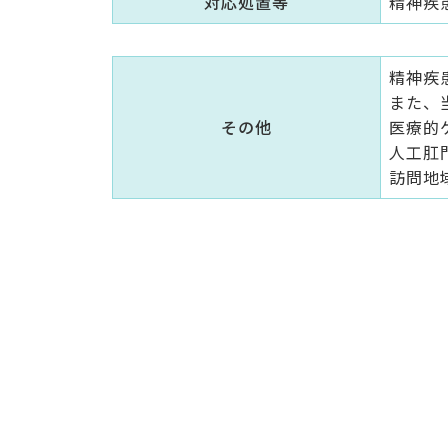
対応処置等
精神疾
精神疾
また、
その他
医療的
人工肛
訪問地