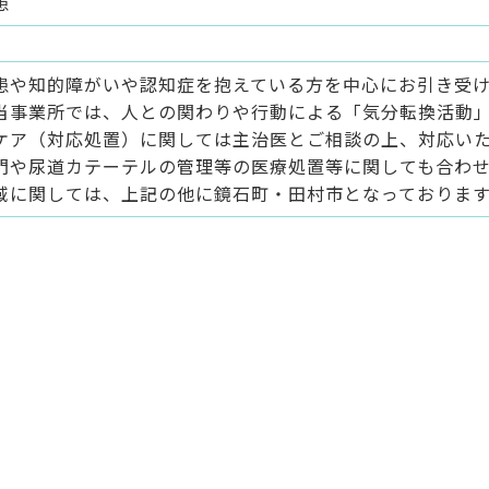
患
患や知的障がいや認知症を抱えている方を中心にお引き受
当事業所では、人との関わりや行動による「気分転換活動
ケア（対応処置）に関しては主治医とご相談の上、対応い
門や尿道カテーテルの管理等の医療処置等に関しても合わ
域に関しては、上記の他に鏡石町・田村市となっておりま