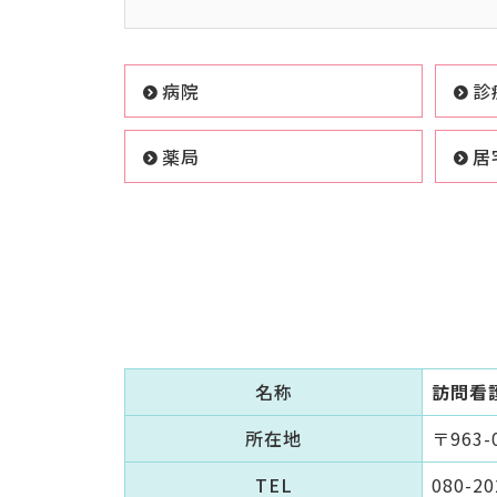
病院
診
薬局
居
名称
訪問看
所在地
〒963
TEL
080-20