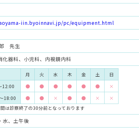
/aoyama-iin.byoinnavi.jp/pc/equipment.html
一郎 先生
消化器科、小児科、内視鏡内科
月
火
水
木
金
土
日
～12:00
●
●
●
●
●
●
×
～18:00
●
●
×
●
●
×
×
間は診察終了の30分前となっております
・水、土午後