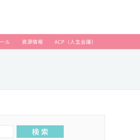
ール
資源情報
ACP（人生会議）