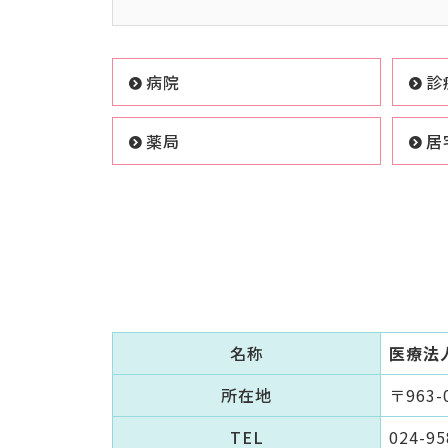
病院
診
薬局
居
名称
医療法
所在地
〒963
TEL
024-95