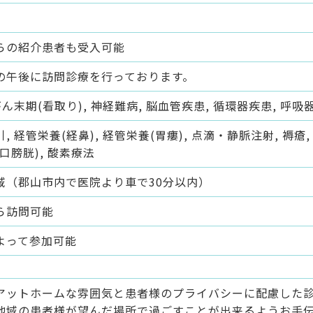
らの紹介患者も受入可能
の午後に訪問診療を行っております。
がん末期(看取り), 神経難病, 脳血管疾患, 循環器疾患, 呼
, 経管栄養(経鼻), 経管栄養(胃瘻), 点滴・静脈注射, 褥瘡
口膀胱), 酸素療法
域（郡山市内で医院より車で30分以内）
ら訪問可能
よって参加可能
アットホームな雰囲気と患者様のプライバシーに配慮した
地域の患者様が望んだ場所で過ごすことが出来るようお手