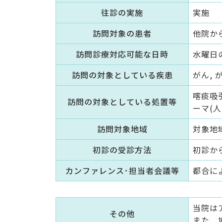
往診の実施
実施
訪問対象の患者
他院か
訪問診療対応可能な日時
水曜日
訪問の対象としている疾患
がん, 
喀痰吸引
訪問の対象としている処置等
ーマ(人
訪問対象地域
対象地
初診の受診方法
初診か
カンファレンス･担当者会議等
都合に
当院は
その他
また、