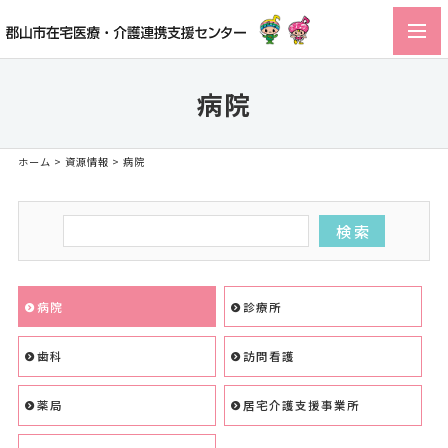
toggl
navig
病院
ホーム
>
資源情報
> 病院
病院
診療所
歯科
訪問看護
薬局
居宅介護支援事業所