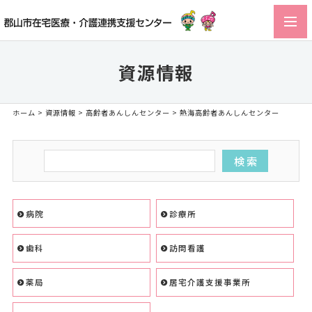
toggl
navig
資源情報
ホーム
>
資源情報
>
高齢者あんしんセンター
> 熱海高齢者あんしんセンター
病院
診療所
歯科
訪問看護
薬局
居宅介護支援事業所