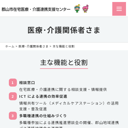
toggl
navig
医療･介護関係者さま
ホーム
>
医療･介護関係者さま
> 主な機能と役割
主な機能と役割
1
相談窓口
在宅医療・介護連携に関する相談支援・情報提供
2
ICT による連携の効率促進
情報共有ツール（メディカルケアステーション）の活用
支援・普及促進
3
多職種連携の仕組みづくり
多職種参加による連携推進懇談会の開催、郡山地域連携