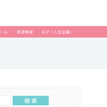
ール
資源情報
ACP（人生会議）