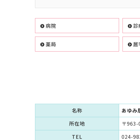
病院
診
薬局
居
名称
あゆみ
所在地
〒963
TEL
024-98