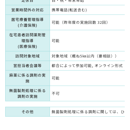
定休日
日・祝・年末年始
営業時間外の対応
携帯電話(転送含む)
居宅療養管理指導
可能（昨年度の実施回数 32回）
(介護保険)
在宅患者訪問薬剤管
理指導
可能
(医療保険)
訪問対象地域
対象地域（概ね5㎞以内（要相談））
営担当者会議等
都合によって参加可能, オンライン形式（
麻薬に係る調剤の実
可能
施
無菌製剤処理に係る
不可
調剤の実施
その他
無菌製剤処理に係る調剤に関しては、ひか