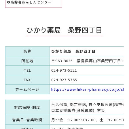
高齢者あんしんセンター
ひかり薬局 桑野四丁目
名称
ひかり薬局 桑野四丁目
所在地
〒963-8025 福島県郡山市桑野四丁目10-1
TEL
024-973-5121
FAX
024-927-5765
ホームページ
https://www.hikari-pharmacy.co.jp/sh
生活保護, 指定難病, 自立支援医療(精神通院
対応保険･制度
自立支援医療(育成医療), 労災
営業日･営業時間
月～金 9：00～18：00、土 9：00～16