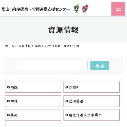
toggl
navig
資源情報
ホーム
>
資源情報
>
薬局
> ひかり薬局 桑野四丁目
病院
診療所
歯科
訪問看護
薬局
居宅介護支援事業所