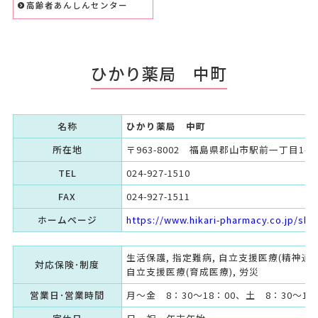
高齢者あんしんセンター
ひかり薬局 中町
名称
ひかり薬局 中町
所在地
〒963-8002 福島県郡山市駅前一丁目1-2
TEL
024-927-1510
FAX
024-927-1511
ホームページ
https://www.hikari-pharmacy.co.jp/sh
生活保護, 指定難病, 自立支援医療(精神通院
対応保険･制度
自立支援医療(育成医療), 労災
営業日･営業時間
月～金 8：30～18：00、土 8：30～13