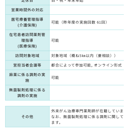
定休日
日・祝・年末年始
営業時間外の対応
居宅療養管理指導
可能（昨年度の実施回数 61回）
(介護保険)
在宅患者訪問薬剤管
理指導
可能
(医療保険)
訪問対象地域
対象地域（概ね5㎞以内（要相談））
営担当者会議等
都合によって参加可能, オンライン形式（
麻薬に係る調剤の実
可能
施
無菌製剤処理に係る
調剤の実施
外来がん治療専門薬剤師が在籍しています
その他
なお、無菌製剤処理に係る調剤に関しては
ます。