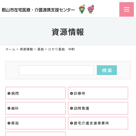
toggl
navig
資源情報
ホーム
>
資源情報
>
薬局
> ひかり薬局 中町
病院
診療所
歯科
訪問看護
薬局
居宅介護支援事業所