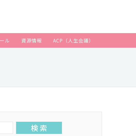
ール
資源情報
ACP（人生会議）