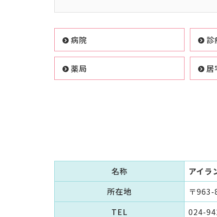
病院
診
薬局
居
名称
アイラ
所在地
〒963
TEL
024-94