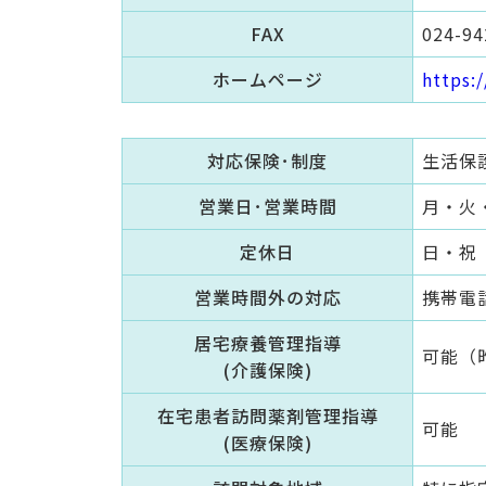
FAX
024-94
ホームページ
https:
対応保険･制度
生活保護
営業日･営業時間
月・火・
定休日
日・祝
営業時間外の対応
携帯電
居宅療養管理指導
可能（
(介護保険)
在宅患者訪問薬剤管理指導
可能
(医療保険)