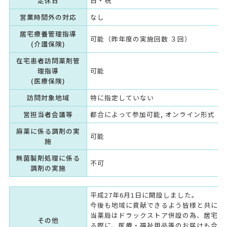
定休日
日・祝
営業時間外の対応
なし
居宅療養管理指導
可能（昨年度の実施回数 ３回）
(介護保険)
在宅患者訪問薬剤管
理指導
可能
(医療保険)
訪問対象地域
特に指定していない
営担当者会議等
都合によって参加可能, オンライン形式（
麻薬に係る調剤の実
可能
施
無菌製剤処理に係る
不可
調剤の実施
平成27年6月1日に開設しました。
今後も地域に貢献できるよう皆様と共に歩
当薬局はドラックストア併設の為、居宅療
その他
る際に、医療・福祉用品等のお届けも合わ