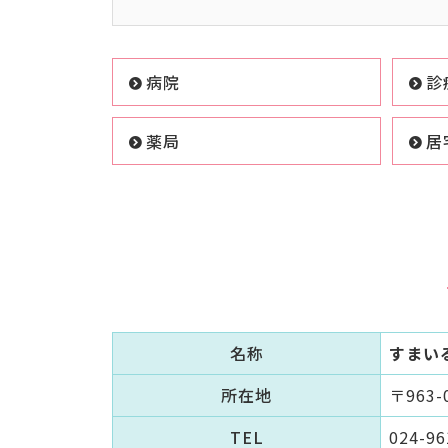
病院
診
薬局
居
名称
すまい
所在地
〒963
TEL
024-96