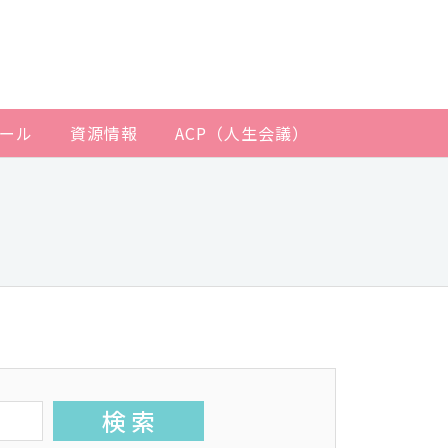
ール
資源情報
ACP（人生会議）