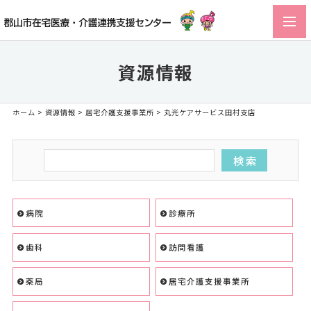
toggl
navig
資源情報
ホーム
>
資源情報
>
居宅介護支援事業所
> 丸光ケアサービス田村支店
病院
診療所
歯科
訪問看護
薬局
居宅介護支援事業所