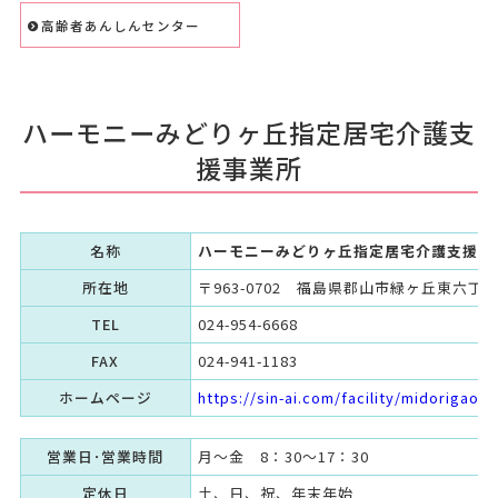
高齢者あんしんセンター
ハーモニーみどりヶ丘指定居宅介護支
援事業所
名称
ハーモニーみどりヶ丘指定居宅介護支援事
所在地
〒963-0702 福島県郡山市緑ヶ丘東六丁目
TEL
024-954-6668
FAX
024-941-1183
ホームページ
https://sin-ai.com/facility/midorigaok
営業日･営業時間
月～金 8：30～17：30
定休日
土、日、祝、年末年始