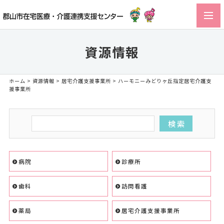
toggl
navig
資源情報
ホーム
>
資源情報
>
居宅介護支援事業所
> ハーモニーみどりヶ丘指定居宅介護支
援事業所
病院
診療所
歯科
訪問看護
薬局
居宅介護支援事業所