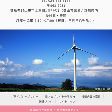
TEL
024-983-3155
〒963-8031
福島県郡山市字上亀田1番地の1（郡山市医療介護病院内）
受付日・時間
月曜～金曜 8:30～17:00（祝日、年末年始を除く）
提供：郡山市
プライバシーポリシー
当ウェブサイトの考え方
掲載内容の変更
関連リンク
サイトマップ
©
郡山市在宅医療･介護連携支援センター
.