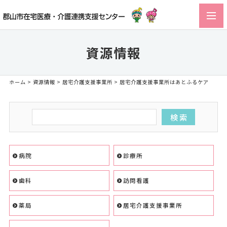
toggl
navig
資源情報
ホーム
>
資源情報
>
居宅介護支援事業所
> 居宅介護支援事業所はあとふるケア
病院
診療所
歯科
訪問看護
薬局
居宅介護支援事業所