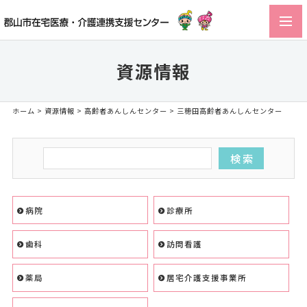
toggl
navig
資源情報
ホーム
>
資源情報
>
高齢者あんしんセンター
> 三穂田高齢者あんしんセンター
病院
診療所
歯科
訪問看護
薬局
居宅介護支援事業所