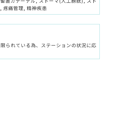
胱留置カテーテル, ストーマ(人工膀胱), スト
開, 疼痛管理, 精神疾患
が限られている為、ステーションの状況に応