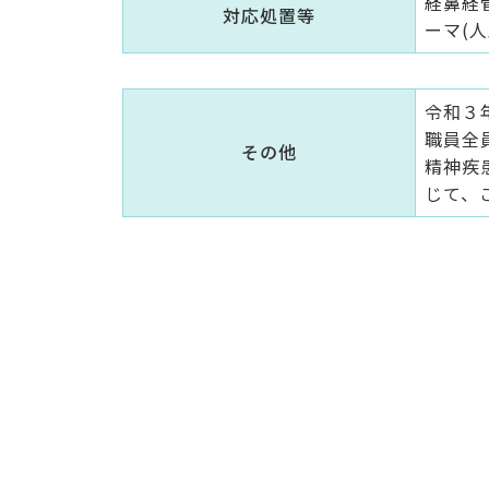
経鼻経管
対応処置等
ーマ(人
令和３
職員全
その他
精神疾
じて、