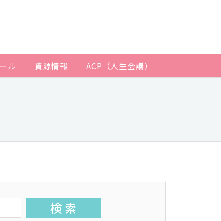
ール
資源情報
ACP（人生会議）