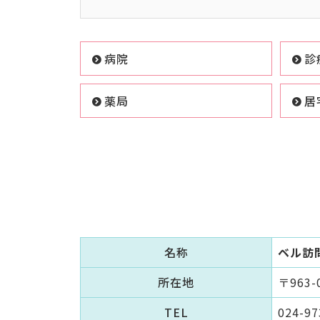
病院
診
薬局
居
名称
ベル訪
所在地
〒963
TEL
024-97