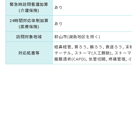
緊急時訪問看護加算
あり
(介護保険)
24時間対応体制加算
あり
(医療保険)
訪問対象地域
郡山市(湖南地区を除く)
経鼻経管, 胃ろう, 腸ろう, 食道ろう, 末梢
対応処置等
テーテル, ストーマ(人工膀胱), ストーマ(人
腹膜透析(CAPD), 気管切開, 疼痛管理, 小