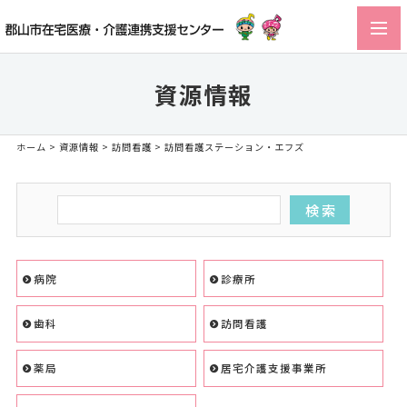
toggl
navig
資源情報
ホーム
>
資源情報
>
訪問看護
> 訪問看護ステーション・エフズ
病院
診療所
歯科
訪問看護
薬局
居宅介護支援事業所