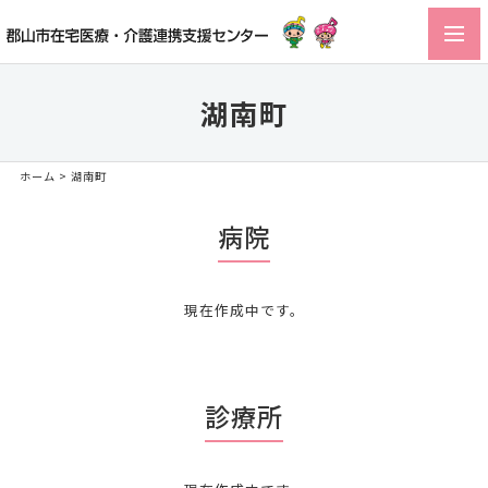
toggl
navig
湖南町
ホーム
>
湖南町
病院
現在作成中です。
診療所