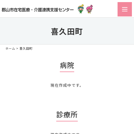
toggl
navig
喜久田町
ホーム
>
喜久田町
病院
現在作成中です。
診療所